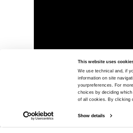
Per favore,
accetta i cookie di marketing
per g
This website uses cookie
Panoramica
Pyrox 
per l'
We use technical and, if you
di cors
information on site naviga
long di
yourpreferences. For more
choices by deciding which 
of all cookies. By clicking 
Show details