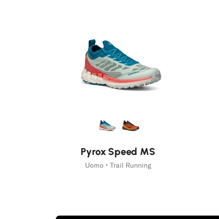
Run like you run.
Scopri di più Pyrox
Pyrox Speed MS
Uomo • Trail Running