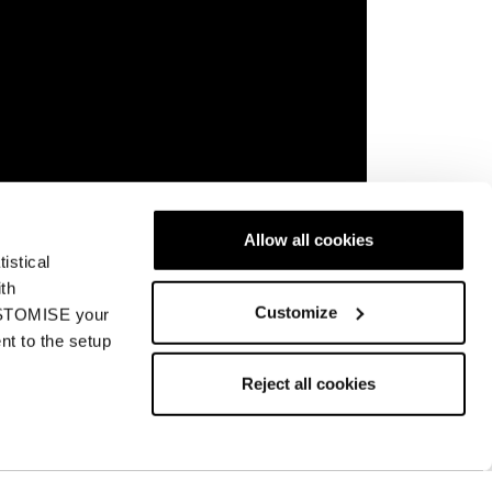
tecnologia Impulso4D: un'innovativa struttura
Allow all cookies
rpa che si adatti perfettamente a ciascun stile
istical
 e suole differenziate per attività, che sia
ith
Customize
CUSTOMISE your
nt to the setup
Reject all cookies