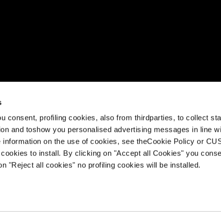
uardare questo video
s
è la nuova famiglia di scarpe da trail running, sviluppata con 
intersuola (in attesa di brevetto) creata da Tecnica per una sca
 consent, profiling cookies, also from thirdparties, to collect stat
a. Intersuole in EVA supercritical e Pebax®, plantare Ortholite®
tion and toshow you personalised advertising messages in line w
stance o door-to-trail.
 information on the use of cookies, see theCookie Policy or 
cookies to install. By clicking on "Accept all Cookies" you conse
on "Reject all cookies" no profiling cookies will be installed.