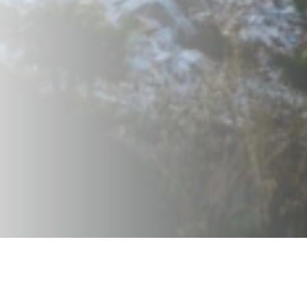
Home
Uomo
Scarpe
Pyrox
Pyrox