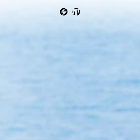
Most Searched
sheeva
hustle
zero
rustler11
mach1mv130td