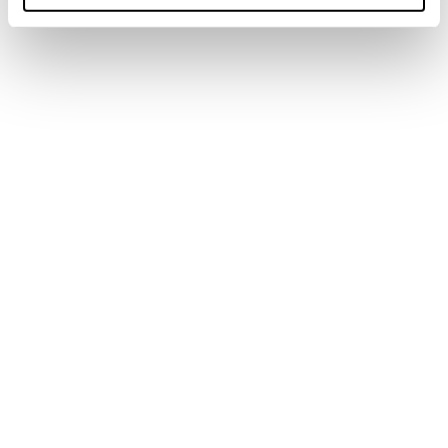
Freeski Skis
Das ist Canvas – deine Linie, deine Vision, deine
Geschichte, dein künstlerischer Stil. Mit einem von einer
Künstlerin entworfenen Design und einer Form, die zum
Ausdruck einlädt, ist es das perfekte Spielzeug für alle,
die Spaß haben und mutig sind. Ob du schmierst oder
fetzt, schluderst oder boostest, jeder Schwung und jeder
Treffer ist ein Pinselstrich. Mach den Berg mit Canvas zu
deinem Meisterwerk.