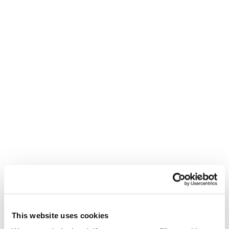
Create. Repeat.
This website uses cookies
Für die Mutigen, die Kreativen und die