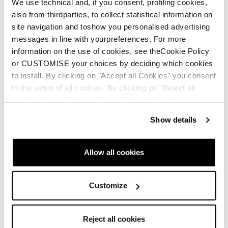
Abenteuerlustigen.
We use technical and, if you consent, profiling cookies,
also from thirdparties, to collect statistical information on
site navigation and toshow you personalised advertising
messages in line with yourpreferences. For more
Neu
information on the use of cookies, see theCookie Policy
Canvas 108
or CUSTOMISE your choices by deciding which cookies
Unisex • Freeski
to install. By clicking on "Accept all Cookies" you consent
to the setup of all cookies. By clicking on "Reject all
€700
cookies" no profiling cookies will be installed.
Show details
Allow all cookies
Neu
Customize
Canvas 100
Unisex • Freeski
Reject all cookies
€600