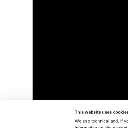
This website uses cookie
Veuillez
accepter les cookies marketing
pour r
We use technical and, if you
Aperçu général
En mis
information on site naviga