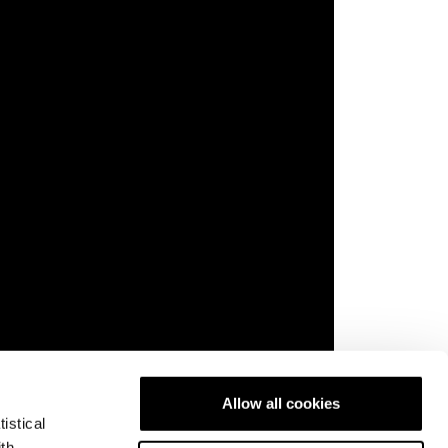
Allow all cookies
istical
ssentiels. La dernière chose dont on doit se
ith