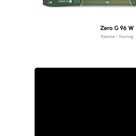
Zero G 96 W
Femme • Touring