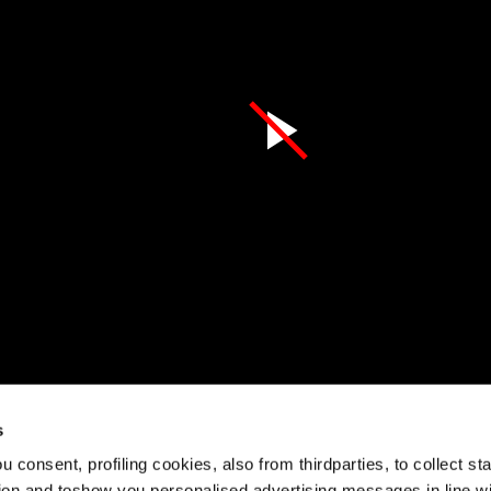
s
egarder cette vidéo
 consent, profiling cookies, also from thirdparties, to collect stat
sion au cœur des montagnes, le contrôle et la confiance sont e
tion and toshow you personalised advertising messages in line w