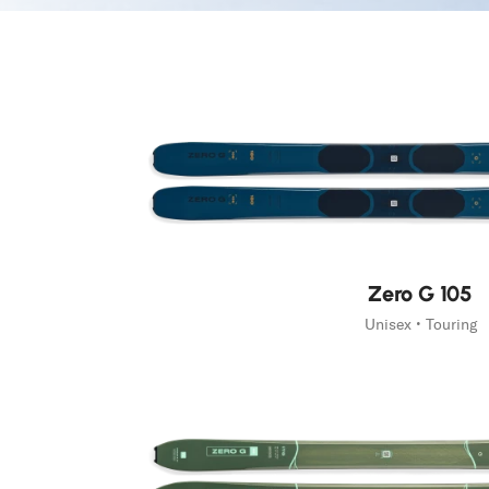
Home
Femme
Skis
Zero G
Zero G
The Weight Is Over
Découvrir Zero G
Zero G 105
Unisex • Touring