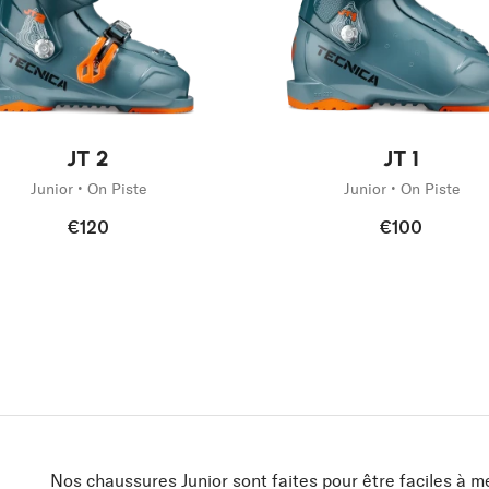
eauté
Nouveauté
JT 2
JT 1
Junior • On Piste
Junior • On Piste
€120
€100
Nos chaussures Junior sont faites pour être faciles à me