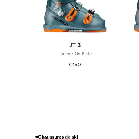
Nouveauté
Nouv
JT 3
Junior • On Piste
€150
Chaussures de ski