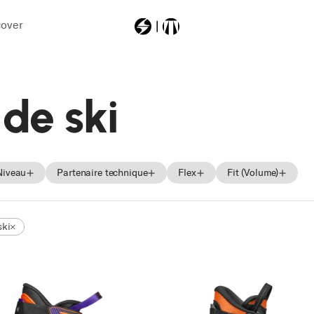
cover
Most Searched
de ski
zerog
roller
81c2125410
Niveau
Partenaire technique
Flex
Fit (Volume)
rustler9
canvas100
Débutant
Boa
Souple
Bas
ski
in
Intermédiaire
Moyen
mid
Suivant
Dur
Haut