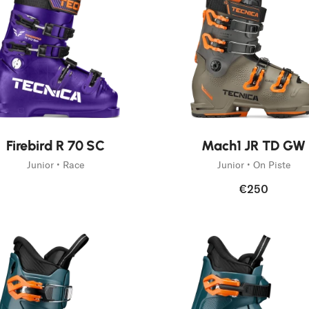
eauté
Firebird R 70 SC
Mach1 JR TD GW
Junior • Race
Junior • On Piste
€250