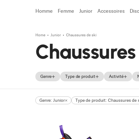
Homme
Femme
Junior
Accessoires
Dis
Home
Junior
Chaussures de ski
Recherche
Chaussures 
Genre
Type de produit
Activité
Homme
Skis
On Piste
Genre: Junior
Type de produit: Chaussures de 
Femme
Chaussures de ski
All Mounta
Unisex
Chaussures
Freeride
Junior
Touring
Race