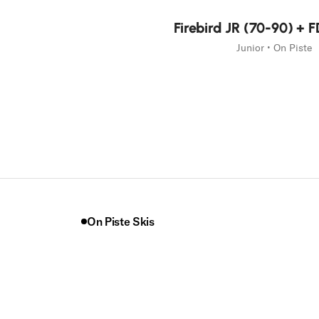
Nouveauté
Firebird JR (70-90) + F
Junior • On Piste
On Piste Skis