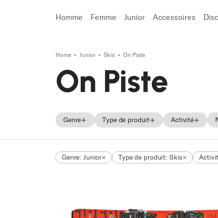
Homme
Femme
Junior
Accessoires
Dis
Home
Junior
Skis
On Piste
Recherche
On Piste
Genre
Type de produit
Activité
Homme
Skis
Freeski
Genre: Junior
Type de produit: Skis
Activi
Femme
Chaussures de ski
On Piste
Unisex
Chaussures
All Mounta
Junior
Freeride
Touring