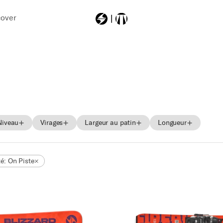
cover
Most Searched
sheeva
zero
hustle
Niveau
Virages
Largeur au patin
Longueur
rustler11
mach1mv130td
Débutant
Court
65-74
140-149
té: On Piste
Intermédiaire
Moyen
75-84
150-159
in
Suivant
Long
85-94
160-169
95-104
170-179
105 +
180-189