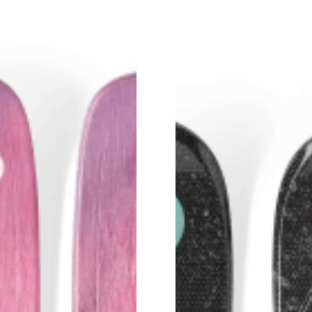
g
ing
ctive