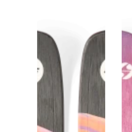
Approach
Fast Hikin
Trail Runn
On Piste
Mountain A
Hiking
Freeski