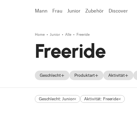
Mann
Frau
Junior
Zubehör
Discover
Home
Junior
Alle
Freeride
Suchen
Freeride
Geschlecht
Produktart
Aktivität
Männer
Skis
All Mounta
Geschlecht: Junior
Aktivität: Freeride
Frauen
Skischuhe
Freeride
Unisex
Schuhe
Race
Junior
Touring
Trekking