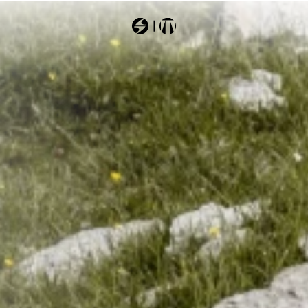
Most Searched
sheeva
zero
hustle
rustler11
mach1mv130td