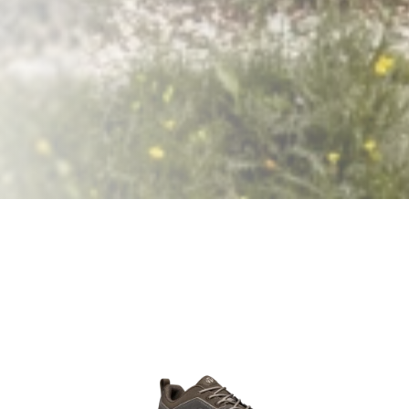
Home
Männer
Schuhe
Sulfur
Sulfur
Climb all the way. Hike all day.
Entdecken Sulfur