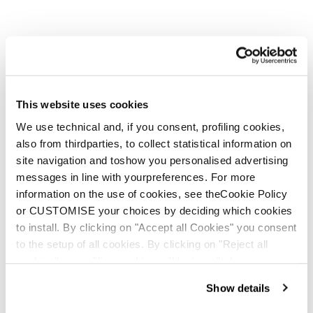
This website uses cookies
We use technical and, if you consent, profiling cookies,
also from thirdparties, to collect statistical information on
site navigation and toshow you personalised advertising
Neu
JT 1
messages in line with yourpreferences. For more
information on the use of cookies, see theCookie Policy
Junior • On Piste
or CUSTOMISE your choices by deciding which cookies
to install. By clicking on "Accept all Cookies" you consent
to the setup of all cookies. By clicking on "Reject all
cookies" no profiling cookies will be installed.
Show details
On Piste Skischuhe