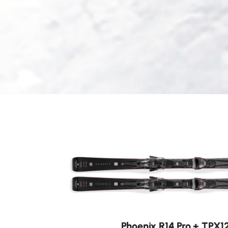
Home
Frauen
Skis
Phoenix
Phoenix
For the Women Who Charge
Entdecken Phoenix
Neu
Phoenix R14 Pro + TPX