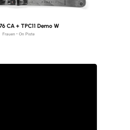
 76 CA + TPC11 Demo W
Frauen • On Piste