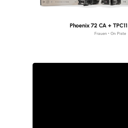
Neu
Phoenix 72 CA + TPC1
Frauen • On Piste