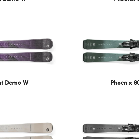
Neu
ght Demo W
Phoenix 8