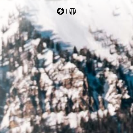
Most Searched
sheeva
zero
hustle
rustler11
mach1mv130td