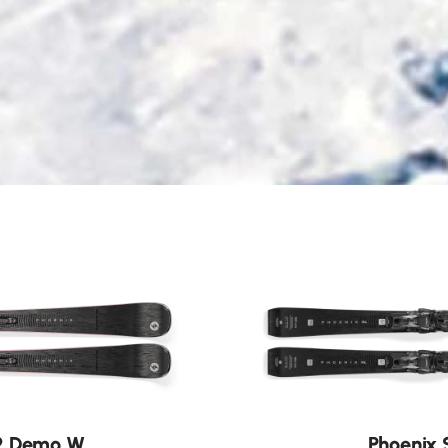
Neu
12 Demo W
Phoenix 