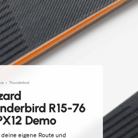
kis
Thunderbird
zzard
nderbird R15-76
PX12 Demo
e deine eigene Route und