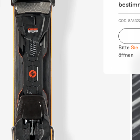
bestimm
COD. 8A5327
Bitte
Sie
öffnen