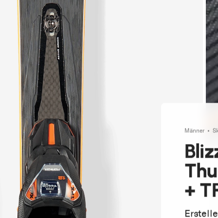
Männer
S
Bli
Thu
+ T
Erstell