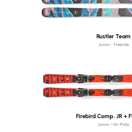
Race
Rustler Team
Junior • Freeride
Nouveauté
Firebird Comp. JR + 
Junior • On Piste