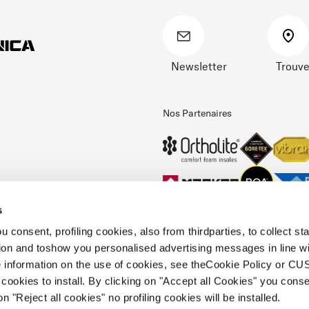
Newsletter
Trouve
Nos Partenaires
s
 consent, profiling cookies, also from thirdparties, to collect stat
tion and toshow you personalised advertising messages in line w
 information on the use of cookies, see theCookie Policy or 
cookies to install. By clicking on "Accept all Cookies" you conse
e d'éthique
Politique de cookies
Faq
Whistleblowing
Informations en matièr
on "Reject all cookies" no profiling cookies will be installed.