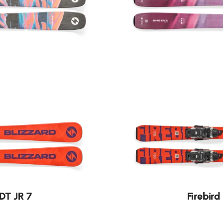
Nouveauté
FDT JR 7
Firebird