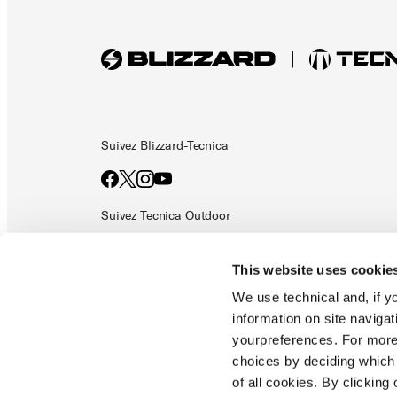
Suivez Blizzard-Tecnica
Suivez Tecnica Outdoor
This website uses cookie
We use technical and, if you
information on site naviga
yourpreferences. For more
choices by deciding which 
Documents & manuels
Politique de confidentialité
Cod
of all cookies. By clicking 