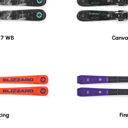
Nouveauté
R 7 WB
Canva
Nouveauté
cing
Fir