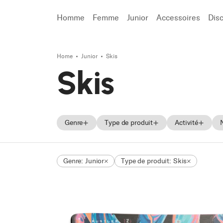
Homme
Femme
Junior
Accessoires
Dis
Home
Junior
Skis
Recherche
Skis
Genre
Type de produit
Activité
Homme
Skis
Freeski
Genre: Junior
Type de produit: Skis
Femme
Chaussures de ski
On Piste
Unisex
Chaussures
All Mounta
Junior
Freeride
Touring