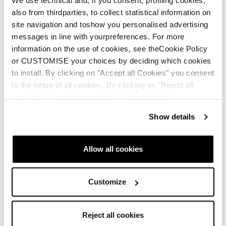
We use technical and, if you consent, profiling cookies,
Une seconde vie pour vos
also from thirdparties, to collect statistical information on
chaussures Tecnica
site navigation and toshow you personalised advertising
messages in line with yourpreferences. For more
information on the use of cookies, see theCookie Policy
or CUSTOMISE your choices by deciding which cookies
to install. By clicking on "Accept all Cookies" you consent
to the setup of all cookies. By clicking on "Reject all
cookies" no profiling cookies will be installed.
Show details
Makalu 85 GTX MS
Homme • Trekking
Allow all cookies
Customize
Trekking Chaussures
Reject all cookies