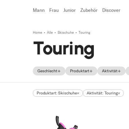
Mann
Frau
Junior
Zubehör
Discover
Home
Alle
Skischuhe
Touring
Suchen
Touring
Geschlecht
Produktart
Aktivität
Männer
Skis
On Piste
Produktart: Skischuhe
Aktivität: Touring
Frauen
Skischuhe
All Mounta
Unisex
Schuhe
Freeride
Junior
Touring
Race