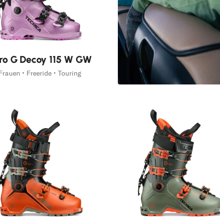
ro G Decoy 115 W GW
Frauen • Freeride • Touring
Etna Sk
Entdecken