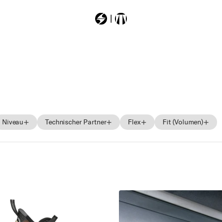
Most Searched
sheeva
hustle
zero
Niveau
Technischer Partner
Flex
Fit (Volumen)
rustler11
mach1mv130td
Anfänger
Boa
Weich
Schmal
in
Mittel
Mittel
Mittel
Fortgeschritten
Härte
Höhe