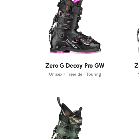
Neu
Neu
Zero G Decoy Pro GW
Z
Unisex • Freeride • Touring