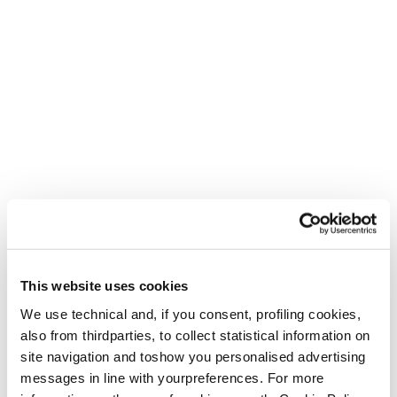
cambiamento. Non è così. Come sciatori e consumatori,
noi di Tecnica Group dobbiamo fare del nostro meglio per
tutelare e conservare il mondo a cui siamo profondamente
legati. Il settore in cui operiamo è la filiera dello sci, per
cui abbiamo deciso di partire da qui.
Trova i punti di raccolta ryb
This website uses cookies
We use technical and, if you consent, profiling cookies,
also from thirdparties, to collect statistical information on
site navigation and toshow you personalised advertising
messages in line with yourpreferences. For more