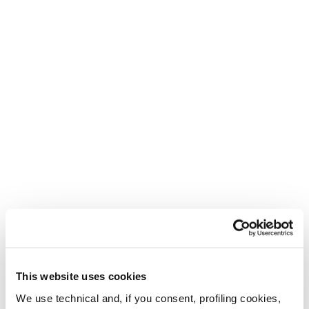
ensuite poinçonné dans les zones d'ajustement
problématiques
3
Poncer (augmenter le volume)
Les éléments préformés de la trousse d'ajustement
C.A.S. Pour diminuer le volume dans les zones
d'ajustement problématiques.
This website uses cookies
We use technical and, if you consent, profiling cookies,
4