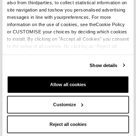
also from thirdparties, to collect statistical information on
site navigation and toshow you personalised advertising
Kit de déformation (réduction du volume)
messages in line with yourpreferences. For more
L'intérieur du chausson C.A.S. Est thermomoulable
information on the use of cookies, see theCookie Policy
et peut être chauffé par un ventilateur spécial afin
or CUSTOMISE your choices by deciding which cookies
d'être personnalisé et d'épouser les formes de
to install. By clicking on "Accept all Cookies" you consent
votre pied.
to the setup of all cookies. By clicking on "Reject all
cookies" no profiling cookies will be installed.
Show details
Allow all cookies
C.A.S. Boot Collection
Customize
Reject all cookies