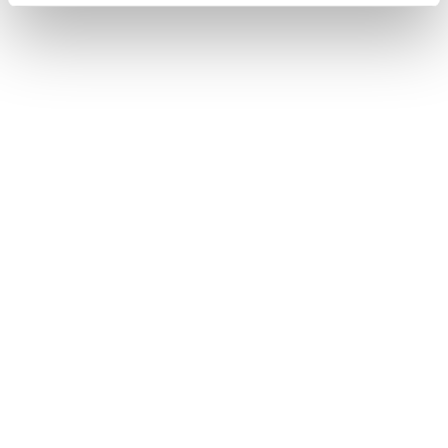
Mach1 LV 130 TD2 GW
Homme • Frontside