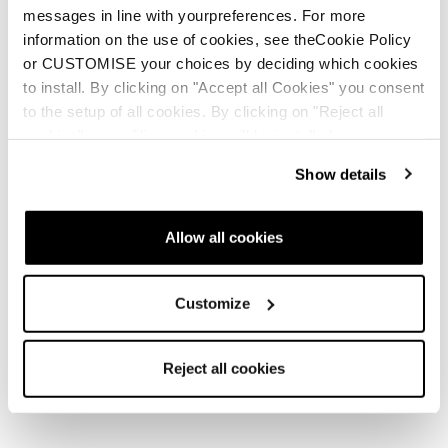
messages in line with yourpreferences. For more
information on the use of cookies, see theCookie Policy
Newsletter
Trouver un magasin
Nous contacter
or CUSTOMISE your choices by deciding which cookies
to install. By clicking on "Accept all Cookies" you consent
to the setup of all cookies. By clicking on "Reject all
Suivez Blizzard-Tecnica
cookies" no profiling cookies will be installed.
Show details
Nos Partenaires
Allow all cookies
Customize
Documents & manuels
Politique de garantie
Garantie Client
Reject all cookies
Garantie Détaillant
Politique de confidentialité
Code d'éthique
Politique de cookies
Whistleblowing
Informations en matière d'accessibilité