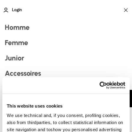
Login
Retour
Retour
Retour
Retour
Retour
Retour
Recherche
Homme
Home
Accessoires
Accessoires
Apparel
Apparel
Femme
Junior
Filtres
Accessoires
Most Searched
Il n'y a pas de produits à présenter
Discover
Veuillez modifier votre recherche ou
2026
réinitialiser les filtres.
0
8a6354cc
Contacts
8a6342fe
CART
This website uses cookies
8a637000001
We use technical and, if you consent, profiling cookies,
skiboots
also from thirdparties, to collect statistical information on
site navigation and toshow you personalised advertising