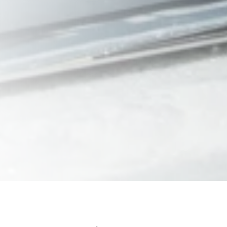
Home
Männer
Skischuhe
Mach Boa
Mach Boa