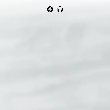
Most Searched
forge
101t5400
10186ag3
101g54g0
201609g2