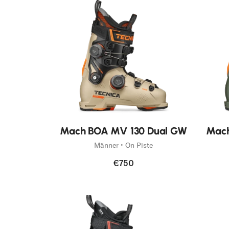
Turn Up Your Performance Fit.
Entdecken Mach Boa
Neu
Neu
Mach BOA MV 130 Dual GW
Mach
Männer • On Piste
€750