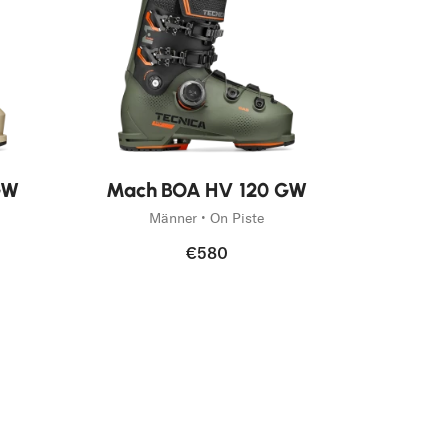
Neu
GW
Mach BOA HV 120 GW
Männer • On Piste
€580