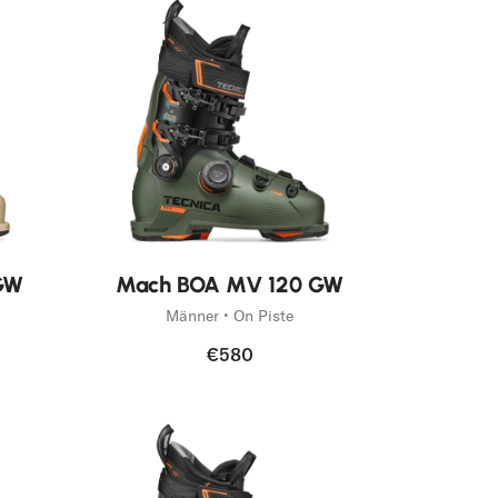
Neu
GW
Mach BOA MV 120 GW
Männer • On Piste
€580