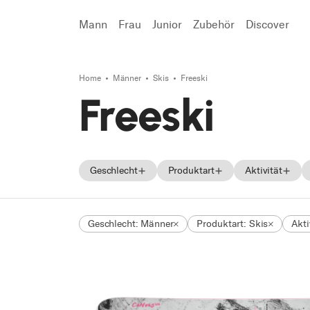
Mann
Frau
Junior
Zubehör
Discover
Home
Männer
Skis
Freeski
Suchen
Freeski
Geschlecht
Produktart
Aktivität
Männer
Skis
Freeski
Geschlecht: Männer
Produktart: Skis
Akti
Frauen
Skischuhe
On Piste
Unisex
Schuhe
Freeride
Junior
Touring
Race