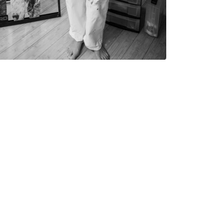
 Repeat.
die Kreativen und die
n.