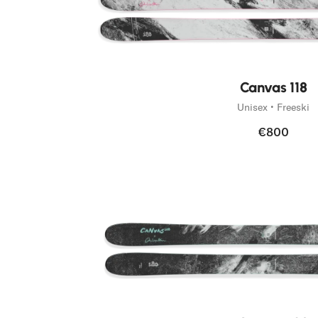
Neu
Canvas 118
Unisex • Freeski
€800
Neu