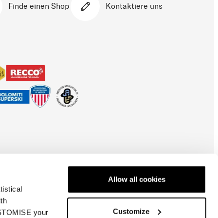
Finde einen Shop
Kontaktiere uns
Allow all cookies
istical
ith
Customize
CUSTOMISE your