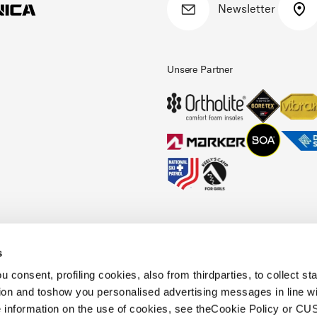
Newsletter
Unsere Partner
s
kodex
Cookies Policy
Faq
Whistleblowing
Informationen zur zugänglichkeit
 consent, profiling cookies, also from thirdparties, to collect stat
tion and toshow you personalised advertising messages in line w
 information on the use of cookies, see theCookie Policy or 
S.p.A.