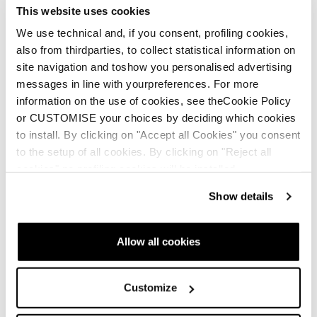
This website uses cookies
We use technical and, if you consent, profiling cookies,
also from thirdparties, to collect statistical information on
site navigation and toshow you personalised advertising
messages in line with yourpreferences. For more
Messaggio
information on the use of cookies, see theCookie Policy
Oggetto:
*
or CUSTOMISE your choices by deciding which cookies
to install. By clicking on "Accept all Cookies" you consent
to the setup of all cookies. By clicking on "Reject all
Descrizione:
*
cookies" no profiling cookies will be installed.
Show details
Allegati
Allow all cookies
Add File...
Customize
Cliccando sul pulsante “Invia”, dichiaro di aver letto e
compreso la
Privacy Policy
e di essere maggiorenne.