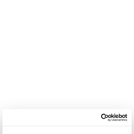
Indirizzo
Codice postale
Stato
*
Esprimi i tuoi interessi
*
Lingua
*