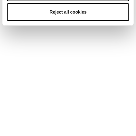
Reject all cookies
Nuovo
Zero G Race
Unisex • Touring
Touring Sci
Gli scialpinisti sanno che la discesa è la dolce ricompensa
alla fine di un lungo viaggio, e che il percorso per arrivarci
è duro, con un sacco di dislivello e probabilmente un bel
po’ di inversioni lungo la strada. Sappiamo che
trascorrerete la maggior parte della vostra giornata per