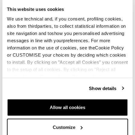
This website uses cookies
We use technical and, if you consent, profiling cookies,
Zero G 96
also from thirdparties, to collect statistical information on
site navigation and toshow you personalised advertising
Uomo • Touring
messages in line with yourpreferences. For more
information on the use of cookies, see theCookie Policy
or CUSTOMISE your choices by deciding which cookies
to install. By clicking on "Accept all Cookies" you consent
to the setup of all cookies. By clicking on "Reject all
cookies" no profiling cookies will be installed.
Show details
Zero G 88
Uomo • Touring
Allow all cookies
Customize