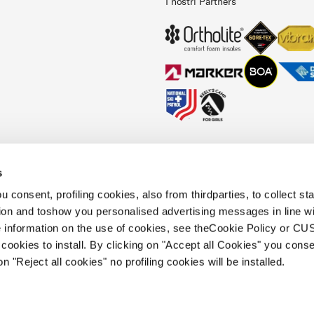
I nostri Partners
s
es Policy
Faq
Whistleblowing
Informazioni in materia di accessibilità
 consent, profiling cookies, also from thirdparties, to collect stat
tion and toshow you personalised advertising messages in line w
 information on the use of cookies, see theCookie Policy or 
cookies to install. By clicking on "Accept all Cookies" you conse
on "Reject all cookies" no profiling cookies will be installed.
e Holding S.p.A.. Sede in Giavera del
.533.835,00 interamente versato Società
Fiscale 00195810262