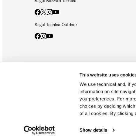
Segui Blizzard-Tecnica
Segui Tecnica Outdoor
This website uses cookie
Documenti e manuali
Privacy policy
Codice etico
Cooki
We use technical and, if you
information on site naviga
yourpreferences. For more
choices by deciding which 
Blizzard - Tecnica sono brand di Tecnica Group S.p.A.
of all cookies. By clicking 
Società soggetta alla attività di direzione e coordinamento di Prim
Montello (TV) - Via Fante d'Italia n. 56 Capitale sociale Euro 38
iscritta al n. 78175 R.E.A. di Treviso. Registro Imprese e Codice 
Show details