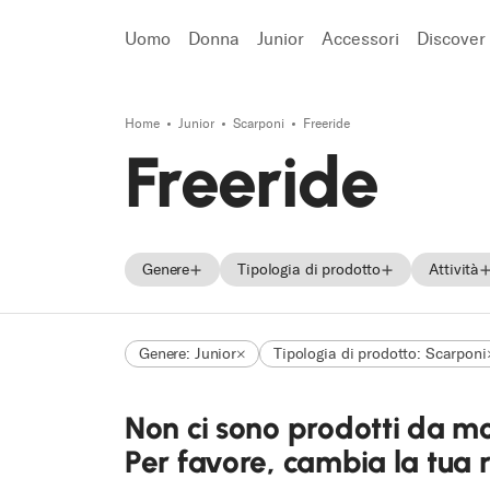
Uomo
Donna
Junior
Accessori
Discover
Home
Junior
Scarponi
Freeride
Cerca
Freeride
Genere
Tipologia di prodotto
Attività
Uomo
Sci
On P
Genere: Junior
Tipologia di prodotto: Scarponi
Donna
Scarponi
All 
Unisex
Scarpe
Free
Non ci sono prodotti da m
Junior
Tour
Per favore, cambia la tua ric
Race